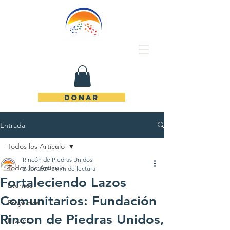
Rincón de Piedras Unidos
DONAR
Entrada
Todos los Artículo
Rincón de Piedras Unidos
Todos los Artículo
2 abr 2024
3 min de lectura
Fortaleciendo Lazos
Eventos
Comunitarios: Fundación
Proyectos
Rincon de Piedras Unidos,
Historia