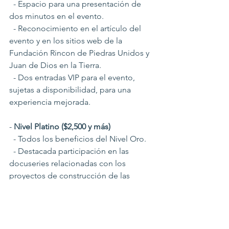
  - Espacio para una presentación de 
dos minutos en el evento.
  - Reconocimiento en el artículo del 
evento y en los sitios web de la 
Fundación Rincon de Piedras Unidos y 
Juan de Dios en la Tierra.
  - Dos entradas VIP para el evento, 
sujetas a disponibilidad, para una 
experiencia mejorada.
- 
Nivel Platino ($2,500 y más)
  - Todos los beneficios del Nivel Oro.
  - Destacada participación en las 
docuseries relacionadas con los 
proyectos de construcción de las 
familias Morán Ureña y Morán Espinal.
  - Cinco entradas VIP para el evento 
para una experiencia premium, sujetas 
a disponibilidad.