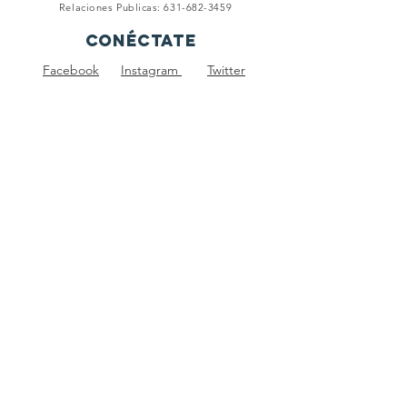
Relaciones Publicas:
631-682-3459
Conéctate
Facebook
Instagram
Twitter
Términos y condiciones
Política de privacidad
subscribete
Para mantenerte infomormado de nuestros eventos,
reuniones y los proyectos en marcha.
Rincón de Piedras Unidos
Foundation, Inc. is a federally
recognized 501(c)(3) nonprofit
organization.
All donations are tax-deductible
to the extent allowed by law.
EIN: 81-4667860
© 2020 by Rincón de Piedras Unidos