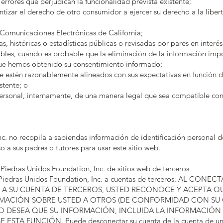
errores que perjudican la funcionalidad prevista existente;
ntizar el derecho de otro consumidor a ejercer su derecho a la liber
Comunicaciones Electrónicas de California;
as, históricas o estadísticas públicas o revisadas por pares en interé
ables, cuando es probable que la eliminación de la información imp
que hemos obtenido su consentimiento informado;
 estén razonablemente alineados con sus expectativas en función de
stente; o
ersonal, internamente, de una manera legal que sea compatible con
c. no recopila a sabiendas información de identificación personal d
 a sus padres o tutores para usar este sitio web.
iedras Unidos Foundation, Inc. de sitios web de terceros
e Piedras Unidos Foundation, Inc. a cuentas de terceros. AL C
. A SU CUENTA DE TERCEROS, USTED RECONOCE Y ACEPTA 
MACIÓN SOBRE USTED A OTROS (DE CONFORMIDAD CON SU 
I NO DESEA QUE SU INFORMACIÓN, INCLUIDA LA INFORMACIÓN
A FUNCIÓN. Puede desconectar su cuenta de la cuenta de un t