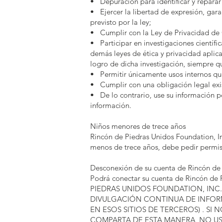
• Depuración para identificar y reparar 
• Ejercer la libertad de expresión, gara
previsto por la ley;
• Cumplir con la Ley de Privacidad de 
• Participar en investigaciones científic
demás leyes de ética y privacidad aplic
logro de dicha investigación, siempre 
• Permitir únicamente usos internos que
• Cumplir con una obligación legal exi
• De lo contrario, use su información p
información.
Niños menores de trece años
Rincón de Piedras Unidos Foundation, In
menos de trece años, debe pedir permiso
Desconexión de su cuenta de Rincón de P
Podrá conectar su cuenta de Rincón d
PIEDRAS UNIDOS FOUNDATION, INC
DIVULGACIÓN CONTINUA DE INFOR
EN ESOS SITIOS DE TERCEROS) . S
COMPARTA DE ESTA MANERA, NO USE EST