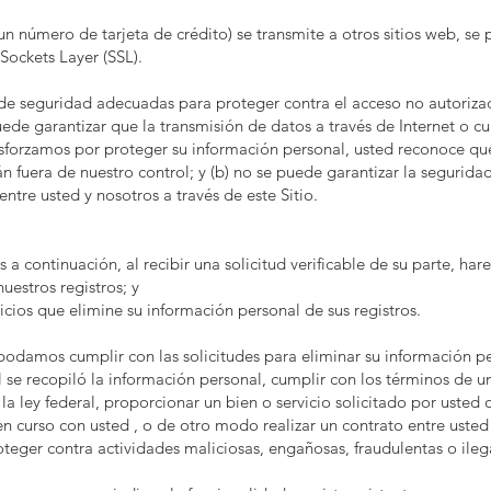
 número de tarjeta de crédito) se transmite a otros sitios web, se
Sockets Layer (SSL).
e seguridad adecuadas para proteger contra el acceso no autorizad
de garantizar que la transmisión de datos a través de Internet o c
forzamos por proteger su información personal, usted reconoce que:
án fuera de nuestro control; y (b) no se puede garantizar la segurida
ntre usted y nosotros a través de este Sitio.
 a continuación, al recibir una solicitud verificable de su parte, har
uestros registros; y
cios que elimine su información personal de sus registros.
odamos cumplir con las solicitudes para eliminar su información per
se recopiló la información personal, cumplir con los términos de una
a ley federal, proporcionar un bien o servicio solicitado por usted
n curso con usted , o de otro modo realizar un contrato entre usted
eger contra actividades maliciosas, engañosas, fraudulentas o ilega