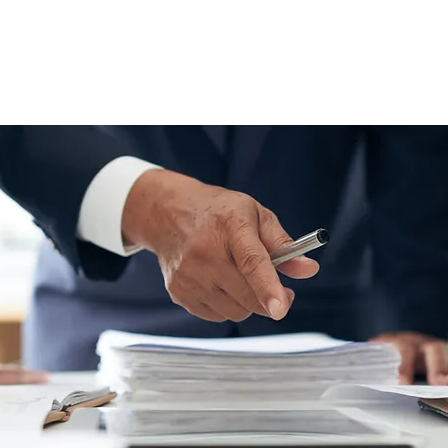
ctos
Fotos
Videos
Artículo
Contactarnos
Miemb