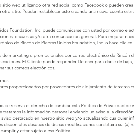
o sitio web utilizando otra red social como Facebook o pueden crear
 otro sitio. Pueden restablecer esto creando una nueva cuenta estri
dos Foundation, Inc. puede comunicarse con usted por correo electr
aciones, encuestas y/u otra comunicación general. Para mejorar nues
trónico de Rincón de Piedras Unidos Foundation, Inc. o hace clic en
s de marketing o promocionales por correo electrónico de Rincón d
nicaciones. El Cliente puede responder Detener para darse de baja
nar sus correos electrónicos..
rnos
ores proporcionados por proveedores de alojamiento de terceros c
c. se reserva el derecho de cambiar esta Política de Privacidad de 
e tratamos la información personal enviando un aviso a la dirección
 aviso destacado en nuestro sitio web y/o actualizando cualquier in
os disponibles después de dichas modificaciones constituirá su: (a) 
umplir y estar sujeto a esa Política.