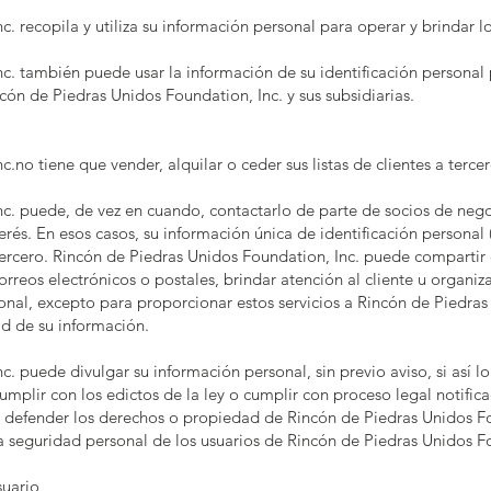
. recopila y utiliza su información personal para operar y brindar lo
c. también puede usar la información de su identificación personal 
cón de Piedras Unidos Foundation, Inc. y sus subsidiarias.
no tiene que vender, alquilar o ceder sus listas de clientes a tercer
c. puede, de vez en cuando, contactarlo de parte de socios de nego
terés. En esos casos, su información única de identificación personal
 tercero. Rincón de Piedras Unidos Foundation, Inc. puede compartir
e correos electrónicos o postales, brindar atención al cliente u organi
onal, excepto para proporcionar estos servicios a Rincón de Piedras 
d de su información.
 puede divulgar su información personal, sin previo aviso, si así lo 
cumplir con los edictos de la ley o cumplir con proceso legal notifi
r y defender los derechos o propiedad de Rincón de Piedras Unidos Fou
a seguridad personal de los usuarios de Rincón de Piedras Unidos Fo
suario