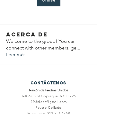
Acerca de
Welcome to the group! You can
connect with other members, ge
...
Leer más
Contáctenos
Rincón de Piedras Unidos
160 25th St
Copiague, NY 11726
RPUnidos@gmail.com
Fausto Collado
Presidente:
212-951-1769
Relaciones Publicas:
631-682-3459
Conéctate